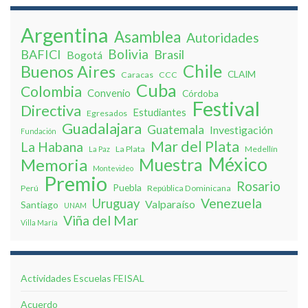
Argentina
Asamblea
Autoridades
Bolivia
BAFICI
Brasil
Bogotá
Chile
Buenos Aires
CLAIM
Caracas
CCC
Cuba
Colombia
Convenio
Córdoba
Festival
Directiva
Estudiantes
Egresados
Guadalajara
Guatemala
Investigación
Fundación
Mar del Plata
La Habana
La Plata
Medellín
La Paz
México
Muestra
Memoria
Montevideo
Premio
Rosario
Puebla
Perú
República Dominicana
Venezuela
Uruguay
Valparaíso
Santiago
UNAM
Viña del Mar
Villa Marí­a
Actividades Escuelas FEISAL
Acuerdo