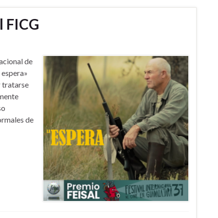
l FICG
acional de
a espera»
 tratarse
amente
so
formales de