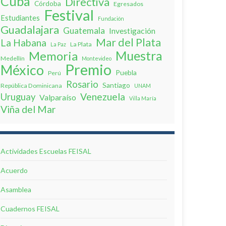
Cuba
Directiva
Córdoba
Egresados
Festival
Estudiantes
Fundación
Guadalajara
Guatemala
Investigación
Mar del Plata
La Habana
La Plata
La Paz
Muestra
Memoria
Medellín
Montevideo
Premio
México
Puebla
Perú
Rosario
Santiago
República Dominicana
UNAM
Venezuela
Uruguay
Valparaíso
Villa Marí­a
Viña del Mar
Actividades Escuelas FEISAL
Acuerdo
Asamblea
Cuadernos FEISAL