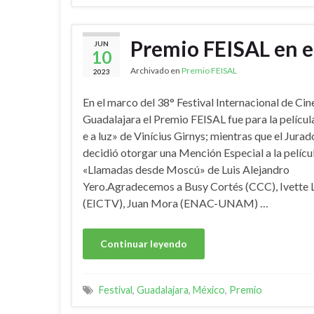
Premio FEISAL en e
JUN
10
Archivado en
Premio FEISAL
2023
En el marco del 38° Festival Internacional de Cin
Guadalajara el Premio FEISAL fue para la pelícu
e a luz» de Vinícius Girnys; mientras que el Jura
decidió otorgar una Mención Especial a la pelícu
«Llamadas desde Moscú» de Luis Alejandro
Yero.Agradecemos a Busy Cortés (CCC), Ivette 
(EICTV), Juan Mora (ENAC-UNAM) …
Continuar leyendo
Festival
,
Guadalajara
,
México
,
Premio