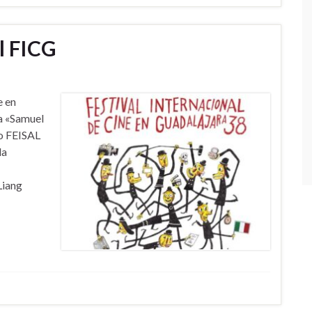
l FICG
e en
la «Samuel
do FEISAL
la
Liang