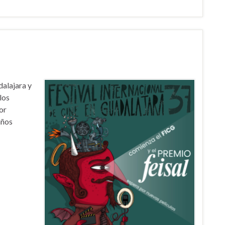
dalajara y
los
or
años