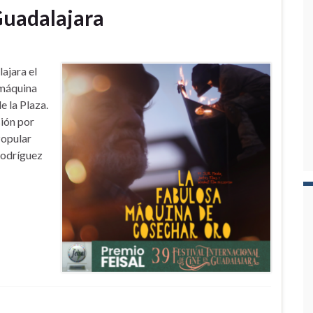
Guadalajara
lajara el
 máquina
e la Plaza.
ión por
Popular
Rodríguez