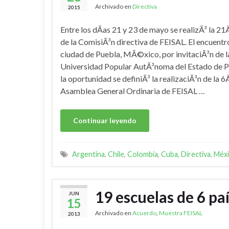
Archivado en
Directiva
2015
Entre los dÃ­as 21 y 23 de mayo se realizÃ³ la 21
de la ComisiÃ³n directiva de FEISAL. El encuentro
ciudad de Puebla, MÃ©xico, por invitaciÃ³n de 
Universidad Popular AutÃ³noma del Estado de P
la oportunidad se definiÃ³ la realizaciÃ³n de la 6
Asamblea General Ordinaria de FEISAL …
Continuar leyendo
Argentina
,
Chile
,
Colombia
,
Cuba
,
Directiva
,
Méx
19 escuelas de 6 pa
JUN
15
Archivado en
Acuerdo
,
Muestra FEISAL
2013