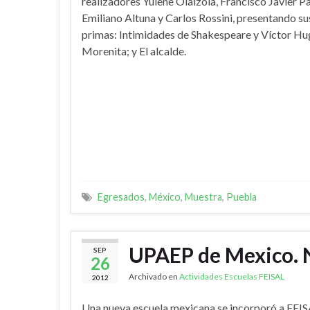
realizadores Yulene Olaizola, Francisco Javier Pa
Emiliano Altuna y Carlos Rossini, presentando su
primas: Intimidades de Shakespeare y Víctor Hu
Morenita; y El alcalde.
Egresados
,
México
,
Muestra
,
Puebla
UPAEP de Mexico. 
SEP
26
Archivado en
Actividades Escuelas FEISAL
2012
Una nueva escuela mexicana se incorporó a FEIS