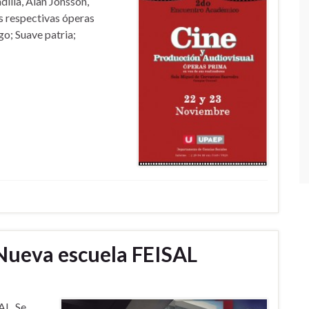
dilla, Alan Jonsson,
s respectivas óperas
go; Suave patria;
Nueva escuela FEISAL
AL. Se