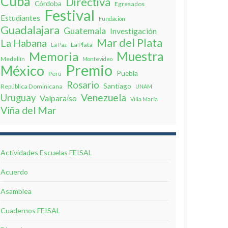
Cuba
Directiva
Córdoba
Egresados
Festival
Estudiantes
Fundación
Guadalajara
Guatemala
Investigación
Mar del Plata
La Habana
La Plata
La Paz
Muestra
Memoria
Medellín
Montevideo
Premio
México
Puebla
Perú
Rosario
Santiago
República Dominicana
UNAM
Venezuela
Uruguay
Valparaíso
Villa Marí­a
Viña del Mar
Actividades Escuelas FEISAL
Acuerdo
Asamblea
Cuadernos FEISAL