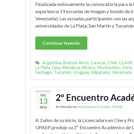
Finalizada exitosamente la convocatoria para l
experiencia 19 escuelas de Imagen y Sonido de 6
Venezuela). Las escuelas participantes son las 
universidades de La Plata, San Martín y Tucumán
Continuar leyendo
Argentina
,
Buenos Aires
,
Caracas
,
Chile
,
CLAIM
,
La Plata
,
Lima
,
Mendoza
,
México
,
Montevideo
,
Perú
,
Santiago
,
Tucumán
,
Uruguay
,
Valparaíso
,
Venezuela
2º Encuentro Acad
DIC
13
Archivado en
Actividades Escuelas FEISAL
2012
A 3 años de su inicio, la Licenciatura en Cine y 
UPAEP produjo su 2º Encuentro Académico de Ci