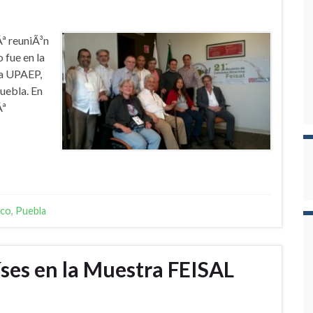
Âª reuniÃ³n
 fue en la
la UPAEP,
uebla. En
Âª
ico
,
Puebla
íses en la Muestra FEISAL