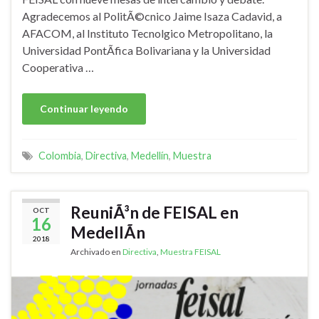
Agradecemos al PolitÃ©cnico Jaime Isaza Cadavid, a
AFACOM, al Instituto Tecnolgico Metropolitano, la
Universidad PontÃ­fica Bolivariana y la Universidad
Cooperativa …
Continuar leyendo
Colombia
,
Directiva
,
Medellín
,
Muestra
ReuniÃ³n de FEISAL en
OCT
16
MedellÃ­n
2018
Archivado en
Directiva
,
Muestra FEISAL