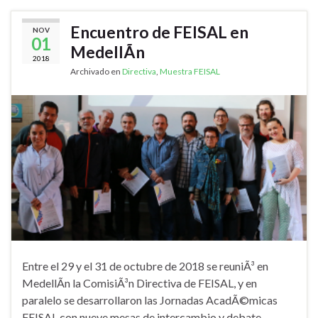
Encuentro de FEISAL en
NOV
01
MedellÃ­n
2018
Archivado en
Directiva
,
Muestra FEISAL
Entre el 29 y el 31 de octubre de 2018 se reuniÃ³ en
MedellÃ­n la ComisiÃ³n Directiva de FEISAL, y en
paralelo se desarrollaron las Jornadas AcadÃ©micas
FEISAL con nueve mesas de intercambio y debate.