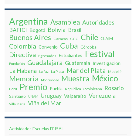
Argentina
Asamblea
Autoridades
Bolivia
BAFICI
Brasil
Bogotá
Chile
Buenos Aires
CLAIM
Caracas
CCC
Cuba
Colombia
Convenio
Córdoba
Festival
Directiva
Estudiantes
Egresados
Guadalajara
Guatemala
Investigación
Fundación
Mar del Plata
La Habana
La Plata
Medellín
La Paz
México
Muestra
Memoria
Montevideo
Premio
Rosario
Puebla
Perú
República Dominicana
Venezuela
Uruguay
Valparaíso
Santiago
UNAM
Viña del Mar
Villa Marí­a
Actividades Escuelas FEISAL