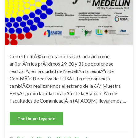
Con el PolitÃ©cnico Jaime Isaza Cadavid como
anfitriÃ³n los prÃ³ximos 29, 30 y 31 de octubre se
realizarÃ¡ en la ciudad de MedellÃ­n la reuniÃ³n de
ComisiÃ³n Directiva de FEISAL. En ese contexto
tambiÃ©n realizaremos el estreno de la 6Âª Muestra
FEISAL, y con la colaboraciÃ³n de la AsociaciÃ³n de
Facultades de ComunicaciÃ³n (AFACOM) llevaremos …
Continuar leyendo