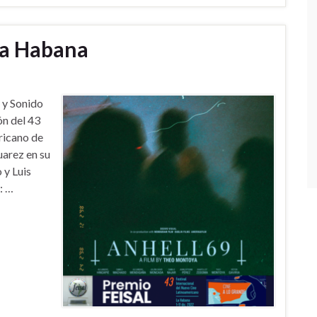
La Habana
 y Sonido
ón del 43
ricano de
arez en su
 y Luis
: …