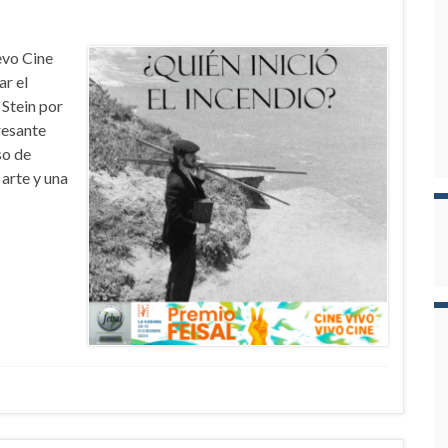
evo Cine
r el
Stein por
resante
so de
arte y una