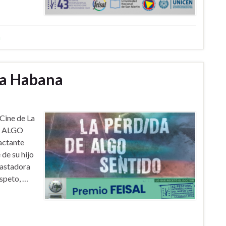
n
La Habana
 Cine de La
DE ALGO
actante
de su hijo
vastadora
espeto, …