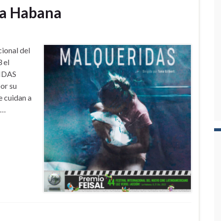
La Habana
cional del
 el
RIDAS
por su
e cuidan a
 …