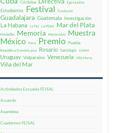
Cuba
Directiva
Córdoba
Egresados
Festival
Estudiantes
Fundación
Guadalajara
Guatemala
Investigación
Mar del Plata
La Habana
La Plata
La Paz
Muestra
Memoria
Medellín
Montevideo
Premio
México
Puebla
Perú
Rosario
Santiago
República Dominicana
UNAM
Venezuela
Uruguay
Valparaíso
Villa Marí­a
Viña del Mar
Actividades Escuelas FEISAL
Acuerdo
Asamblea
Cuadernos FEISAL