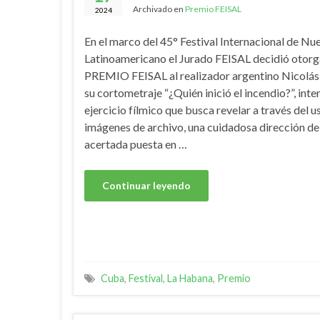
Archivado en
Premio FEISAL
2024
En el marco del 45° Festival Internacional de Nu
Latinoamericano el Jurado FEISAL decidió otorga
PREMIO FEISAL al realizador argentino Nicolás 
su cortometraje “¿Quién inició el incendio?”, inte
ejercicio fílmico que busca revelar a través del u
imágenes de archivo, una cuidadosa dirección de 
acertada puesta en …
Continuar leyendo
Cuba
,
Festival
,
La Habana
,
Premio