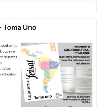
– Toma Uno
presentamos
L», que se
rir debates
la
 de las
 artículos