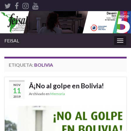
FEISAL
Alter
nave
ETIQUETA:
BOLIVIA
Â¡No al golpe en Bolivia!
NOV
11
Archivado en
Memoria
2019