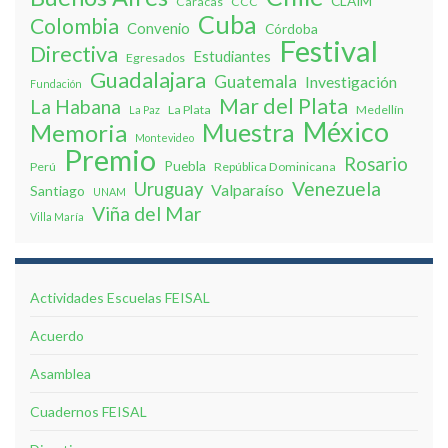
CLAIM
Caracas
CCC
Cuba
Colombia
Convenio
Córdoba
Festival
Directiva
Estudiantes
Egresados
Guadalajara
Guatemala
Investigación
Fundación
Mar del Plata
La Habana
La Plata
Medellín
La Paz
México
Muestra
Memoria
Montevideo
Premio
Rosario
Puebla
Perú
República Dominicana
Venezuela
Uruguay
Valparaíso
Santiago
UNAM
Viña del Mar
Villa Marí­a
Actividades Escuelas FEISAL
Acuerdo
Asamblea
Cuadernos FEISAL