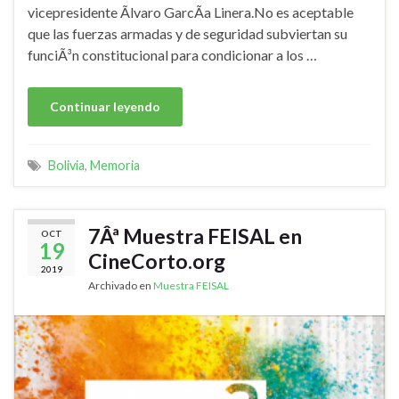
vicepresidente Ãlvaro GarcÃ­a Linera.No es aceptable
que las fuerzas armadas y de seguridad subviertan su
funciÃ³n constitucional para condicionar a los …
Continuar leyendo
Bolivia
,
Memoria
7Âª Muestra FEISAL en
OCT
19
CineCorto.org
2019
Archivado en
Muestra FEISAL