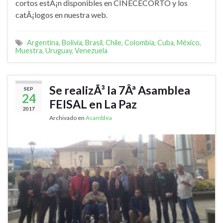
cortos estÃ¡n disponibles en CINECECORTO y los
catÃ¡logos en nuestra web.
Argentina
,
Bolivia
,
Brasil
,
Chile
,
Colombia
,
Cuba
,
México
,
Muestra
,
Uruguay
,
Venezuela
Se realizÃ³ la 7Âª Asamblea
SEP
24
FEISAL en La Paz
2017
Archivado en
Asamblea