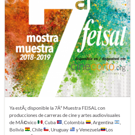
Ya estÃ¡ disponible la 7Âª Muestra FEISAL con
producciones de carreras de cine y artes audiovisuales
de MÃ©xico
, Cuba
, Colombia
, Argentina
,
Bolivia
, Chile
, Uruguay
y Venezuela
Los