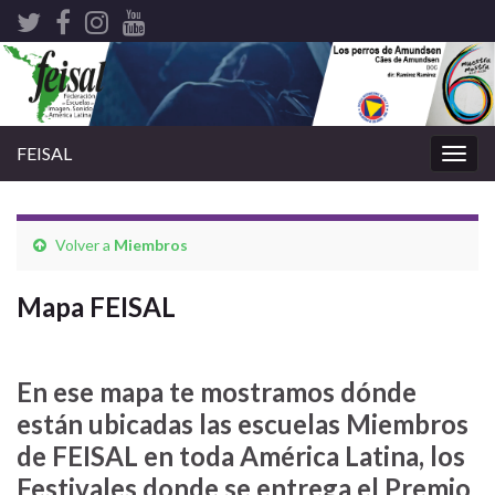
FEISAL
Alter
nave
Volver a
Miembros
Mapa FEISAL
En ese mapa te mostramos dónde
están ubicadas las escuelas Miembros
de FEISAL en toda América Latina, los
Festivales donde se entrega el Premio