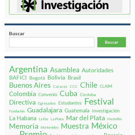
Buscar
Buscar
Argentina
Asamblea
Autoridades
Bolivia
BAFICI
Brasil
Bogotá
Chile
Buenos Aires
CLAIM
Caracas
CCC
Cuba
Colombia
Convenio
Córdoba
Festival
Directiva
Estudiantes
Egresados
Guadalajara
Guatemala
Investigación
Fundación
Mar del Plata
La Habana
La Plata
Medellín
La Paz
México
Muestra
Memoria
Montevideo
Premio