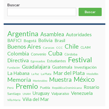
Buscar
Buscar
Argentina
Asamblea
Autoridades
Bolivia
BAFICI
Brasil
Bogotá
Chile
Buenos Aires
CLAIM
Caracas
CCC
Cuba
Colombia
Convenio
Córdoba
Festival
Directiva
Estudiantes
Egresados
Guadalajara
Guatemala
Investigación
Fundación
Mar del Plata
La Habana
La Plata
Medellín
La Paz
México
Muestra
Memoria
Montevideo
Premio
Rosario
Puebla
Perú
República Dominicana
Venezuela
Uruguay
Valparaíso
Santiago
UNAM
Viña del Mar
Villa Marí­a