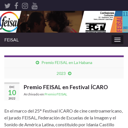
FEISAL
Alter
nave
Premio FEISAL en La Habana
2023
Premio FEISAL en Festival ÍCARO
DIC
10
Archivado en
Premio FEISAL
2022
En el marco del 25° Festival ICARO de cine centroamericano,
el jurado FEISAL, Federación de Escuelas de la Imagen y el
Sonido de América Latina, constituido por Idania Castillo